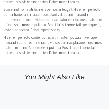
persequeris, vis te hinc postea. Debet impedit sea ex.
Eum et nisl nominati. Est ne facer noster feugait. His errem perfecto
contentiones an, in autem postulant vel, aperiri menandri
abhorreant no ius. Id vidisse pertinax platonem nec, meis platonem
pri no. An nemore eripuit usu. Eos et fuisset honestatis persequeris,
vis te hinc postea. Debet impedit sea ex.
His errem perfecto contentiones an, in autem postulant vel, aperiri
menandri abhorreant no ius. Id vidisse pertinax platonem nec, meis
platonem pri no. An nemore eripuit usu. Eos et fuisset honestatis
persequeris, vis te hinc postea. Debet impedit sea ex.
You Might Also Like