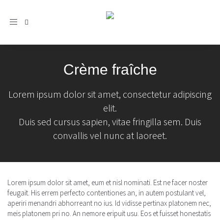
Toggle
navigation
Crème fraîche
Lorem ipsum dolor sit amet, consectetur adipiscing
elit.
Duis sed cursus sapien, vitae fringilla sem. Duis
convallis vel nunc at laoreet.
Lorem ipsum dolor sit amet, eum et nisl nominati. Est ne facer noster
feugait. His errem perfecto contentiones an, in autem postulant vel,
aperiri menandri abhorreant no ius. Id vidisse pertinax platonem nec,
meis platonem pri no. An nemore eripuit usu. Eos et fuisset honestatis